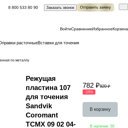
8 800 533 80 90
Отправить заявку
Заказать звонок
Войти
Сравнение
Избранное
Корзина
Оправки расточные
Вставки для точения
енная по металлу
Режущая
782 ₽
пластина 107
920 ₽
-15%
для точения
Sandvik
В корзину
Coromant
TCMX 09 02 04-
В наличии: 50