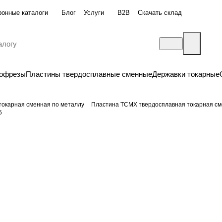
ронные каталоги
Блог
Услуги
B2B
Скачать склад
бофрезы
Пластины твердосплавные сменные
Державки токарные
токарная сменная по металлу
Пластина TCMX твердосплавная токарная см
5