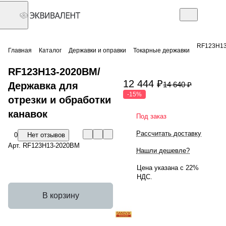
RF123H13-
Главная
Каталог
Державки и оправки
Токарные державки
RF123H13-2020BM/
12 444 ₽
Державка для
14 640 ₽
-15%
отрезки и обработки
канавок
Под заказ
Рассчитать доставку
0
Нет отзывов
Арт.
RF123H13-2020BM
Нашли дешевле?
Цена указана с 22%
НДС.
В корзину