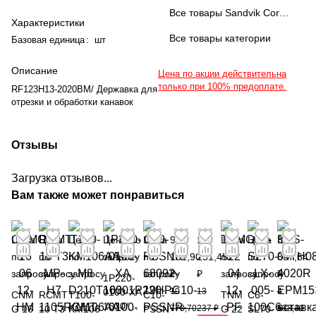
Все товары Sandvik Coromant
Характеристики
Все товары категории
Базовая единица
:
шт
Описание
Цена по акции действительна
только при 100% предоплате.
RF123H13-2020BM/ Державка для
отрезки и обработки канавок
Отзывы
Загрузка отзывов...
Вам также может понравиться
Цена
Цена
Цена
Цена по
Цена
9
11
Цена
Цена
3
по
по
по
запросу
по
161,90
251,45
по
по
857,64
запросу
запросу
запросу
запросу
₽
₽
запросу
запросу
₽
1P220-
0100-XA
10
13
4
CNM
RCMT
T100-
C10-
TNM
C6-
1630/
G 16
10 T3
KM106
PSSN
778,70
237 ₽
G 22
SL70-
538,40