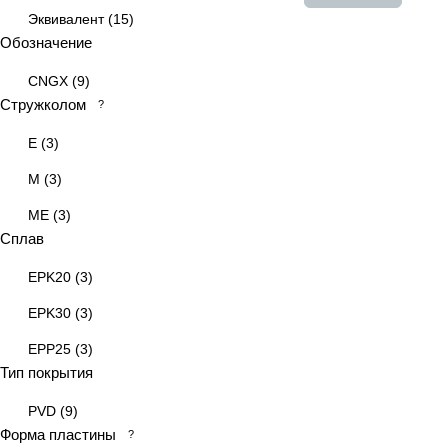
Эквивалент
(
15
)
Обозначение
CNGX
(
9
)
Стружколом
?
E
(
3
)
M
(
3
)
ME
(
3
)
Сплав
EPK20
(
3
)
EPK30
(
3
)
EPP25
(
3
)
Тип покрытия
PVD
(
9
)
Форма пластины
?