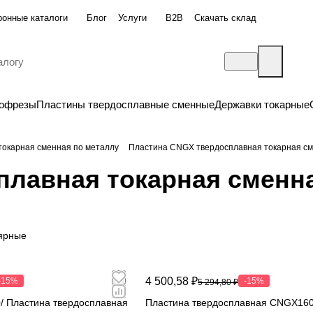
ронные каталоги
Блог
Услуги
B2B
Скачать склад
бофрезы
Пластины твердосплавные сменные
Державки токарные
токарная сменная по металлу
Пластина CNGX твердосплавная токарная см
плавная токарная сменн
ярные
4 500,58 ₽
-15%
-15%
5 294,80 ₽
 Пластина твердосплавная
Пластина твердосплавная CNGX16