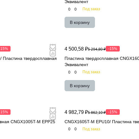
Эквивалент
Под заказ
0
0
В корзину
4 500,58 ₽
-15%
-15%
5 294,80 ₽
 Пластина твердосплавная
Пластина твердосплавная CNGX16
Эквивалент
Под заказ
0
0
В корзину
4 982,79 ₽
-15%
-15%
5 862,10 ₽
авная CNGX1005T-M EPP25
CNGX1605T-M EPU10/ Пластина тв
Под заказ
0
0