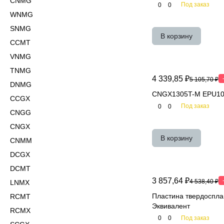
CNMG
Под заказ
0
0
WNMG
SNMG
В корзину
CCMT
VNMG
TNMG
4 339,85 ₽
5 105,70 ₽
DNMG
CNGX1305T-M EPU10/
CCGX
Под заказ
0
0
CNGG
CNGX
В корзину
CNMM
DCGX
DCMT
3 857,64 ₽
4 538,40 ₽
LNMX
Пластина твердоспл
RCMT
Эквивалент
RCMX
Под заказ
0
0