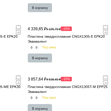
В корзину
4 339,85 ₽
-15%
5 105,70 ₽
05-E EPK20
Пластина твердосплавная CNGX1305-E EPK20
Эквивалент
Под заказ
0
0
В корзину
3 857,64 ₽
-15%
4 538,40 ₽
05-ME EPK30
Пластина твердосплавная CNGX1305T-M EPP25
Эквивалент
Под заказ
0
0
В корзину