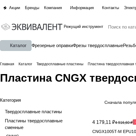
Акции
Бренды
Компания
Информация
Контакты
Элект
Режущий инструмент
Каталог
Фрезерные оправки
Фрезы твердосплавные
Резь
Главная
Каталог
Твердосплавные пластины
Пластина твердосплавная 
Пластина CNGX твердос
Категория
Сначала попул
Твердосплавные пластины
Пластины твердосплавные
4 179,11 ₽
4 916,60 ₽
сменные
CNGX1005T-M EPU10/