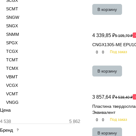
SCGX
SCMT
В корзину
SNGW
SNGX
SNMM
4 339,85 ₽
5 105,70 ₽
SPGX
CNGX1305-ME EPU10/
TCGX
Под заказ
0
0
TCMT
TCMX
В корзину
VBMT
VCGX
VCMT
3 857,64 ₽
4 538,40 ₽
VNGG
Пластина твердоспл
Цена
Эквивалент
Под заказ
0
0
Бренд
?
В корзину