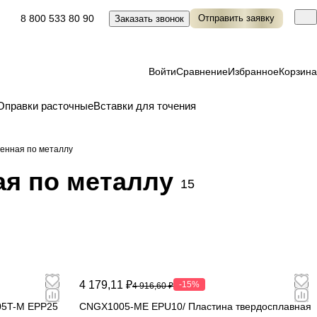
8 800 533 80 90
Отправить заявку
Заказать звонок
Войти
Сравнение
Избранное
Корзина
Оправки расточные
Вставки для точения
енная по металлу
ая по металлу
15
4 179,11 ₽
-15%
4 916,60 ₽
05T-M EPP25
CNGX1005-ME EPU10/ Пластина твердосплавная