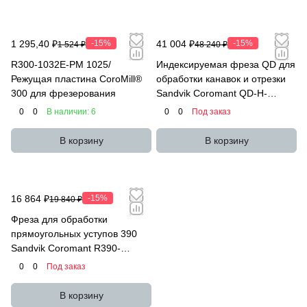
1 295,40 ₽
-15%
41 004 ₽
-15%
1 524 ₽
48 240 ₽
R300-1032E-PM 1025/
Индексируемая фреза QD для
Режущая пластина CoroMill®
обработки канавок и отрезки
300 для фрезерования
Sandvik Coromant QD-H-
080X10-M
0
0
В наличии: 6
0
0
Под заказ
В корзину
В корзину
16 864 ₽
-15%
19 840 ₽
Фреза для обработки
прямоугольных уступов 390
Sandvik Coromant R390-
010A09L-07L
0
0
Под заказ
В корзину