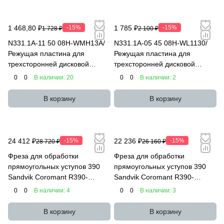
1 468,80 ₽
-15%
1 785 ₽
-15%
1 728 ₽
2 100 ₽
N331.1A-11 50 08H-WMH13A/
N331.1A-05 45 08H-WL1130/
Режущая пластина для
Режущая пластина для
трехсторонней дисковой
трехсторонней дисковой
фрезы 331
фрезы 331
0
0
В наличии: 20
0
0
В наличии: 2
В корзину
В корзину
24 412 ₽
-15%
22 236 ₽
-15%
28 720 ₽
26 160 ₽
Фреза для обработки
Фреза для обработки
прямоугольных уступов 390
прямоугольных уступов 390
Sandvik Coromant R390-
Sandvik Coromant R390-
032A32-11M
025A25-11M
0
0
В наличии: 4
0
0
В наличии: 3
В корзину
В корзину