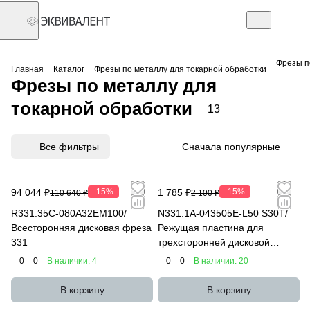
Фрезы п
Главная
Каталог
Фрезы по металлу для токарной обработки
Фрезы по металлу для
токарной обработки
13
Все фильтры
Сначала популярные
94 044 ₽
-15%
1 785 ₽
-15%
110 640 ₽
2 100 ₽
R331.35C-080A32EM100/
N331.1A-043505E-L50 S30T/
Всесторонняя дисковая фреза
Режущая пластина для
331
трехсторонней дисковой
фрезы 331
0
0
В наличии: 4
0
0
В наличии: 20
В корзину
В корзину