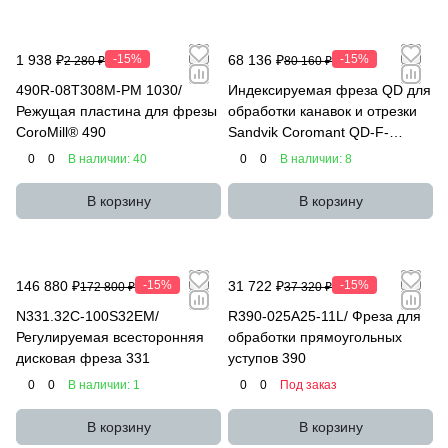
1 938 ₽
-15%
68 136 ₽
-15%
2 280 ₽
80 160 ₽
490R-08T308M-PM 1030/
Индексируемая фреза QD для
Режущая пластина для фрезы
обработки канавок и отрезки
CoroMill® 490
Sandvik Coromant QD-F-
125X32-M
0
0
В наличии: 40
0
0
В наличии: 8
В корзину
В корзину
146 880 ₽
-15%
31 722 ₽
-15%
172 800 ₽
37 320 ₽
N331.32C-100S32EM/
R390-025A25-11L/ Фреза для
Регулируемая всесторонняя
обработки прямоугольных
дисковая фреза 331
уступов 390
0
0
В наличии: 1
0
0
Под заказ
В корзину
В корзину