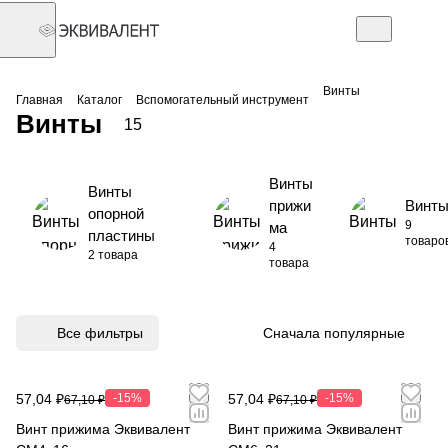
Винты
Главная
Каталог
Вспомогательный инструмент
Винты
15
Винты
Винты
прижи
Винт
опорной
9
ма
пластины
товаро
4
2 товара
товара
Все фильтры
Сначала популярные
57,04 ₽
-15%
57,04 ₽
-15%
67,10 ₽
67,10 ₽
Винт прижима Эквивалент
Винт прижима Эквивалент