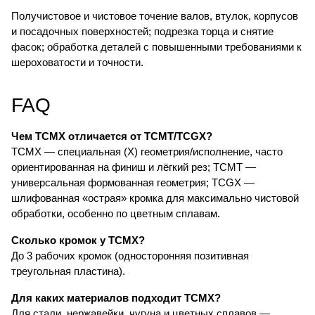
Получистовое и чистовое точение валов, втулок, корпусов
и посадочных поверхностей; подрезка торца и снятие
фасок; обработка деталей с повышенными требованиями к
шероховатости и точности.
FAQ
Чем TCMX отличается от TCMT/TCGX?
TCMX — специальная (X) геометрия/исполнение, часто
ориентированная на финиш и лёгкий рез; TCMT —
универсальная формованная геометрия; TCGX —
шлифованная «острая» кромка для максимально чистовой
обработки, особенно по цветным сплавам.
Сколько кромок у TCMX?
До 3 рабочих кромок (односторонняя позитивная
треугольная пластина).
Для каких материалов подходит TCMX?
Для стали, нержавейки, чугуна и цветных сплавов —