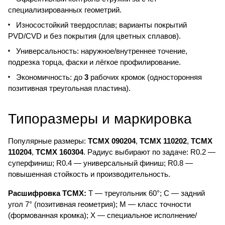
специализированных геометрий.
Износостойкий твердосплав; варианты покрытий
PVD/CVD и без покрытия (для цветных сплавов).
Универсальность: наружное/внутреннее точение,
подрезка торца, фаски и лёгкое профилирование.
Экономичность: до
3
рабочих кромок (односторонняя
позитивная треугольная пластина).
Типоразмеры и маркировка
Популярные размеры:
TCMX 090204
,
TCMX 110202
,
TCMX
110204
,
TCMX 160304
. Радиус выбирают по задаче: R0.2 —
суперфиниш; R0.4 — универсальный финиш; R0.8 —
повышенная стойкость и производительность.
Расшифровка TCMX:
T — треугольник 60°; C — задний
угол 7° (позитивная геометрия); M — класс точности
(формованная кромка); X — специальное исполнение/