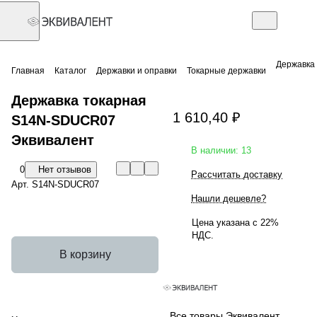
Державка
Главная
Каталог
Державки и оправки
Токарные державки
Державка токарная
1 610,40 ₽
S14N-SDUCR07
Эквивалент
В наличии: 13
0
Нет отзывов
Рассчитать доставку
Арт.
S14N-SDUCR07
Нашли дешевле?
Цена указана с 22%
НДС.
В корзину
Все товары Эквивалент