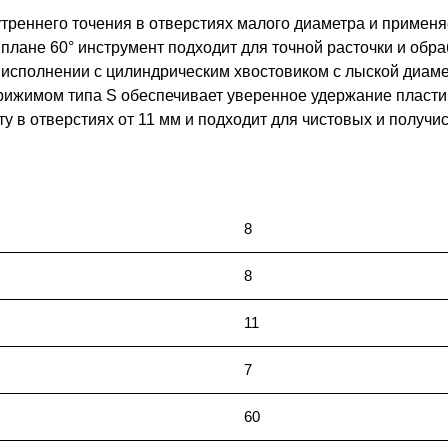
реннего точения в отверстиях малого диаметра и примен
 плане 60° инструмент подходит для точной расточки и обр
исполнении с цилиндрическим хвостовиком с лыской диаме
 прижимом типа S обеспечивает уверенное удержание пласт
у в отверстиях от 11 мм и подходит для чистовых и получи
8
8
11
7
60