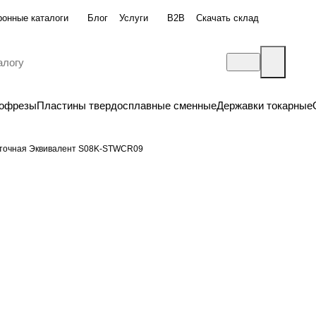
ронные каталоги
Блог
Услуги
B2B
Скачать склад
бофрезы
Пластины твердосплавные сменные
Державки токарные
сточная Эквивалент S08K-STWCR09