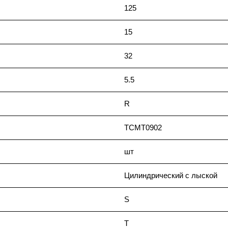
125
15
32
5.5
R
TCMT0902
шт
Цилиндрический с лыской
S
T