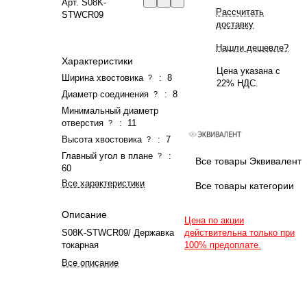
Арт.
S08K-
Рассчитать
STWCR09
доставку
Нашли дешевле?
Характеристики
Цена указана с
Ширина хвостовика
:
8
?
22% НДС.
Диаметр соединения
:
8
?
Минимальный диаметр
отверстия
:
11
?
Высота хвостовика
:
7
?
Главный угол в плане
:
?
Все товары Эквивалент
60
Все характеристики
Все товары категории
Описание
Цена по акции
S08K-STWCR09/ Державка
действительна только при
токарная
100% предоплате.
Все описание