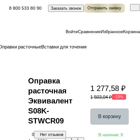
8 800 533 80 90
Отправить заявку
Заказать звонок
Войти
Сравнение
Избранное
Корзина
Оправки расточные
Вставки для точения
Оправка
1 277,58 ₽
расточная
1 503,04 ₽
-15%
Эквивалент
S08K-
В корзину
STWCR09
0
Нет отзывов
В наличии: 8