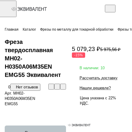
Главная
Каталог
Фрезы по металлу для токарной обработки
Фрезы т
Фреза
5 079,23 ₽
твердосплавная
5 975,56 ₽
-15%
MH02-
H0350A06M35EN
В наличии: 10
EMG55 Эквивалент
Рассчитать доставку
0
Нет отзывов
Нашли дешевле?
Арт.
MH02-
Цена указана с 22%
H0350A06M35EN
НДС.
EMG55