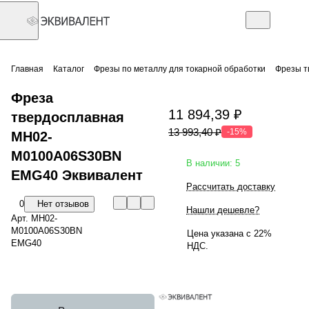
Главная
Каталог
Фрезы по металлу для токарной обработки
Фрезы т
Фреза
11 894,39 ₽
твердосплавная
13 993,40 ₽
-15%
MH02-
M0100A06S30BN
В наличии: 5
EMG40 Эквивалент
Рассчитать доставку
0
Нет отзывов
Нашли дешевле?
Арт.
MH02-
M0100A06S30BN
Цена указана с 22%
EMG40
НДС.