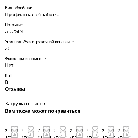
Вид обработки
Профильная обработка
Покрытие
AlCrSiN
Угол подъёма стружечной канавки
?
30
Фаска при вершине
?
Нет
Ball
B
Отзывы
Загрузка отзывов...
Вам также может понравиться
2
2
7
2
2
2
2
2
459,76
459,76
618,84
459,76
459,76
459,76
459,76
459,76