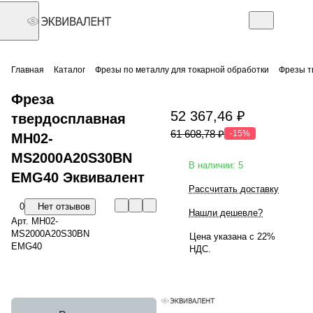
Главная
Каталог
Фрезы по металлу для токарной обработки
Фрезы т
Фреза
52 367,46 ₽
твердосплавная
61 608,78 ₽
-15%
MH02-
MS2000A20S30BN
В наличии: 5
EMG40 Эквивалент
Рассчитать доставку
0
Нет отзывов
Нашли дешевле?
Арт.
MH02-
MS2000A20S30BN
Цена указана с 22%
EMG40
НДС.