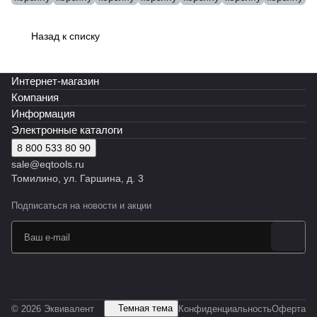
Эквивал
Эквивал
EMG45
Эквивал
EMG40
Эквивал
Эквивал
ент
ент
Эквивал
ент
Эквивал
ент
ент
ент
ент
Назад к списку
Интернет-магазин
Компания
Информация
Электронные каталоги
8 800 533 80 90
sale@eqtools.ru
Томилино, ул. Гаршина, д. 3
Подписаться
на новости и акции
Темная тема
© 2026 Эквивалент
Конфиденциальность
Оферта