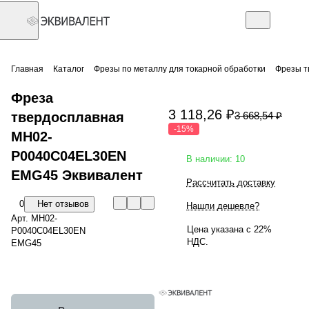
Главная
Каталог
Фрезы по металлу для токарной обработки
Фрезы т
Фреза
3 118,26 ₽
твердосплавная
3 668,54 ₽
-15%
MH02-
P0040C04EL30EN
В наличии: 10
EMG45 Эквивалент
Рассчитать доставку
0
Нет отзывов
Нашли дешевле?
Арт.
MH02-
Цена указана с 22%
P0040C04EL30EN
НДС.
EMG45