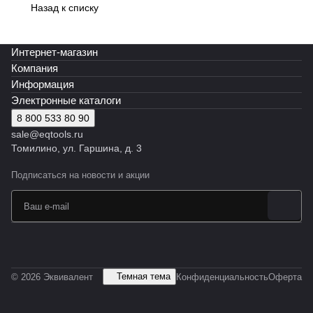
N
N
BN
N
N
N
BN
N
N
M30B
Назад к списку
EMG4
EMG4
EMG4
EMG4
EMG4
EMG4
EMG4
EMG4
EMG4
N
5
5
5
5
5
5
5
5
5
EMG4
Эквив
Эквив
Эквив
Эквив
Эквив
Эквив
Эквив
Эквив
Эквив
5
Интернет-магазин
алент
алент
алент
алент
алент
алент
алент
алент
алент
Эквив
Компания
алент
Информация
Электронные каталоги
8 800 533 80 90
sale@eqtools.ru
Томилино, ул. Гаршина, д. 3
Подписаться
на новости и акции
Темная тема
© 2026 Эквивалент
Конфиденциальность
Оферта