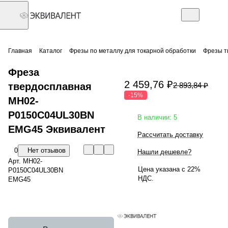
Главная
Каталог
Фрезы по металлу для токарной обработки
Фрезы т
Фреза
2 459,76 ₽
твердосплавная
2 893,84 ₽
-15%
MH02-
P0150C04UL30BN
В наличии: 5
EMG45 Эквивалент
Рассчитать доставку
0
Нет отзывов
Нашли дешевле?
Арт.
MH02-
Цена указана с 22%
P0150C04UL30BN
НДС.
EMG45