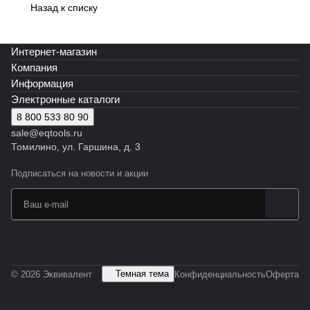
EMG4
EMG4
EMG4
0
0
EMG4
EMG4
5
5
Назад к списку
5
5
5
Эквив
Эквив
5
5
Эквив
Эквив
Эквива
Эквива
Эквива
алент
алент
Эквива
Эквива
алент
алент
лент
лент
лент
лент
лент
Интернет-магазин
Компания
Информация
Электронные каталоги
8 800 533 80 90
sale@eqtools.ru
Томилино, ул. Гаршина, д. 3
Подписаться
на новости и акции
Темная тема
© 2026 Эквивалент
Конфиденциальность
Оферта