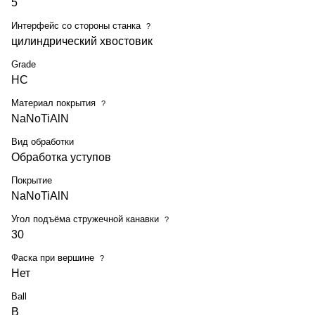
5
Интерфейс со стороны станка
?
цилиндрический хвостовик
Grade
HC
Материал покрытия
?
NaNoTiAlN
Вид обработки
Обработка уступов
Покрытие
NaNoTiAlN
Угол подъёма стружечной канавки
?
30
Фаска при вершине
?
Нет
Ball
B