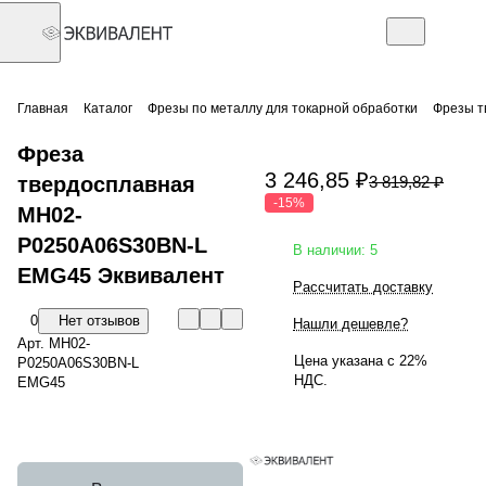
Главная
Каталог
Фрезы по металлу для токарной обработки
Фрезы т
Фреза
3 246,85 ₽
твердосплавная
3 819,82 ₽
-15%
MH02-
P0250A06S30BN-L
В наличии: 5
EMG45 Эквивалент
Рассчитать доставку
0
Нет отзывов
Нашли дешевле?
Арт.
MH02-
Цена указана с 22%
P0250A06S30BN-L
НДС.
EMG45