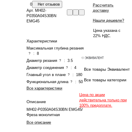
0
Нет отзывов
Рассчитать
Арт.
MH02-
доставку
P0350A04S30BN
Нашли дешевле?
EMG45
Цена указана с
22% НДС.
Характеристики
Максимальная глубина резания
:
8
?
Диаметр резания
:
3.5
?
Диаметр соединения
:
4
?
Все товары Эквивалент
Главный угол в плане
:
180
?
Все товары категории
Функциональная длина
:
50
?
Все характеристики
Цена по акции
действительна только при
Описание
100% предоплате.
MH02-P0350A04S30BN EMG45/
Фреза монолитная
Все описание