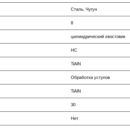
Сталь, Чугун
8
цилиндрический хвостовик
HC
TiAlN
Обработка уступов
TiAlN
30
Нет