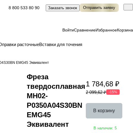
8 800 533 80 90
Отправить заявку
Заказать звонок
Войти
Сравнение
Избранное
Корзина
Оправки расточные
Вставки для точения
A04S30BN EMG45 Эквивалент
Фреза
1 784,68 ₽
твердосплавная
2 099,62 ₽
-15%
MH02-
P0350A04S30BN
В корзину
EMG45
Эквивалент
В наличии: 5