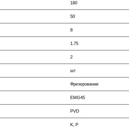
180
50
8
1.75
2
шт
Фрезерование
EMG45
PVD
K, P