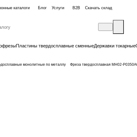
ронные каталоги
Блог
Услуги
B2B
Скачать склад
бофрезы
Пластины твердосплавные сменные
Державки токарные
рдосплавные монолитные по металлу
Фреза твердосплавная MH02-P0350