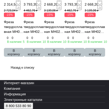
2 314,58 ₽
3 793,35 ₽
2 668,20 ₽
3 793,35 ₽
2 668,20 ₽
2 723,04 ₽
4 462,76 ₽
3 139,06 ₽
4 462,76 ₽
3 139,06 ₽
-15%
-15%
-15%
-15%
-15%
Фреза
Фреза
Фреза
Фреза
Фреза
твердоспла
твердосплав
твердосплав
твердосплав
твердосплав
вная MH02-
ная MH02-
ная MH02-
ная MH02-
ная MH02-
P0400A04M
P0400A06M
P0400A04M
P0400A06M
P0400A04M
0
0
0
0
0
0
0
0
0
0
35EN-L
35R05NL
35R05NL
35R02NL
35R02NL
В наличии: 5
В наличии: 10
В наличии: 10
В наличии: 10
В наличии: 10
EMG45
EMG45
EMG45
EMG45
EMG45
В
В
В
В
В
Эквивалент
Эквивалент
Эквивалент
Эквивалент
Эквивалент
корзину
корзину
корзину
корзину
корзину
Назад к списку
Интернет-магазин
Компания
Информация
Электронные каталоги
8 800 533 80 90