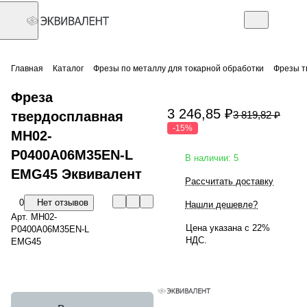
Главная
Каталог
Фрезы по металлу для токарной обработки
Фрезы т
Фреза
3 246,85 ₽
твердосплавная
3 819,82 ₽
-15%
MH02-
P0400A06M35EN-L
В наличии: 5
EMG45 Эквивалент
Рассчитать доставку
0
Нет отзывов
Нашли дешевле?
Арт.
MH02-
Цена указана с 22%
P0400A06M35EN-L
НДС.
EMG45