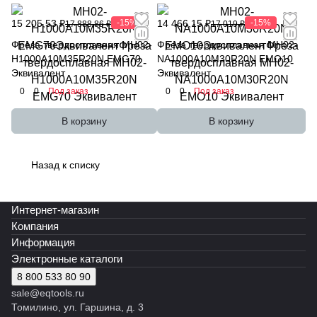
15 205,53 ₽
-15%
14 466,15 ₽
-15%
17 888,86 ₽
17 019 ₽
Фреза твердосплавная MH02-
Фреза твердосплавная MH02-
H1000A10M35R20N EMG70
NA1000A10M30R20N EMO10
Эквивалент
Эквивалент
0
0
Под заказ
0
0
Под заказ
В корзину
В корзину
Назад к списку
Интернет-магазин
Компания
Информация
Электронные каталоги
8 800 533 80 90
sale@eqtools.ru
Томилино, ул. Гаршина, д. 3