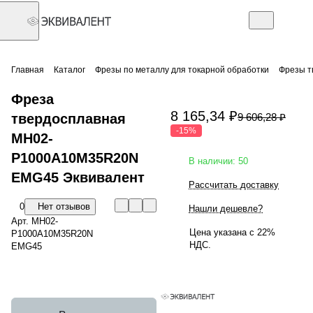
Главная
Каталог
Фрезы по металлу для токарной обработки
Фрезы т
Фреза
8 165,34 ₽
твердосплавная
9 606,28 ₽
-15%
MH02-
P1000A10M35R20N
В наличии: 50
EMG45 Эквивалент
Рассчитать доставку
0
Нет отзывов
Нашли дешевле?
Арт.
MH02-
Цена указана с 22%
P1000A10M35R20N
НДС.
EMG45