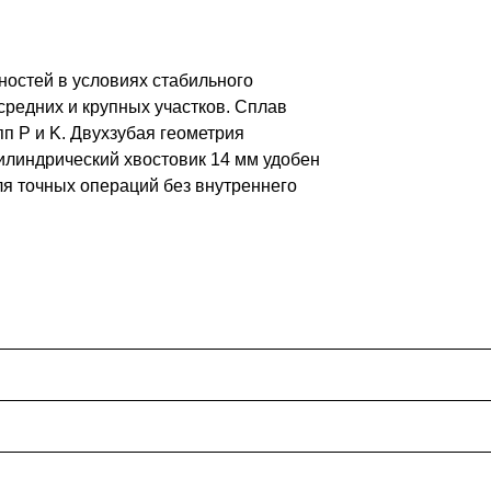
ностей в условиях стабильного
средних и крупных участков. Сплав
п P и K. Двухзубая геометрия
Цилиндрический хвостовик 14 мм удобен
ля точных операций без внутреннего