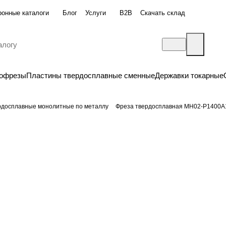
ронные каталоги
Блог
Услуги
B2B
Скачать склад
бофрезы
Пластины твердосплавные сменные
Державки токарные
рдосплавные монолитные по металлу
Фреза твердосплавная MH02-P1400