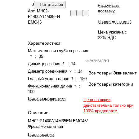
0
Нет отзывов
Рассчитать
Арт.
MH02-
доставку
P1400A14M35EN
Нашли дешевле?
EMG45
Цена указана с
22% НДС.
Характеристики
Максимальная глубина резания
:
35
?
Диаметр резания
:
14
?
Диаметр соединения
:
14
?
Все товары Эквивалент
Главный угол в плане
:
180
?
Все товары категории
Функциональная длина
:
?
100
Все характеристики
Цена по акции
действительна только при
100% предоплате.
Описание
MH02-P1400A14M35EN EMG45/
Фреза монолитная
Все описание