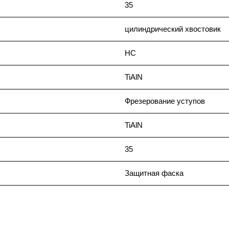
35
цилиндрический хвостовик
HC
TiAlN
Фрезерование уступов
TiAlN
35
Защитная фаска