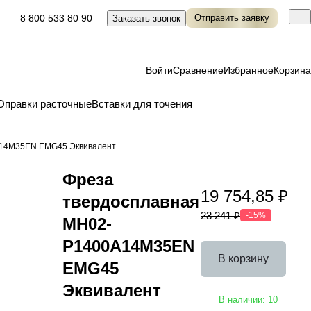
8 800 533 80 90
Отправить заявку
Заказать звонок
Войти
Сравнение
Избранное
Корзина
Оправки расточные
Вставки для точения
A14M35EN EMG45 Эквивалент
Фреза
19 754,85 ₽
твердосплавная
23 241 ₽
-15%
MH02-
P1400A14M35EN
В корзину
EMG45
Эквивалент
В наличии: 10