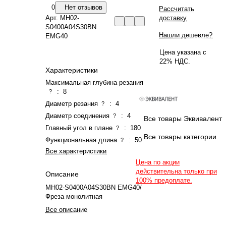
0
Нет отзывов
Рассчитать
Арт.
MH02-
доставку
S0400A04S30BN
Нашли дешевле?
EMG40
Цена указана с
22% НДС.
Характеристики
Максимальная глубина резания
:
8
?
Диаметр резания
:
4
?
Диаметр соединения
:
4
?
Все товары Эквивалент
Главный угол в плане
:
180
?
Все товары категории
Функциональная длина
:
50
?
Все характеристики
Цена по акции
действительна только при
Описание
100% предоплате.
MH02-S0400A04S30BN EMG40/
Фреза монолитная
Все описание