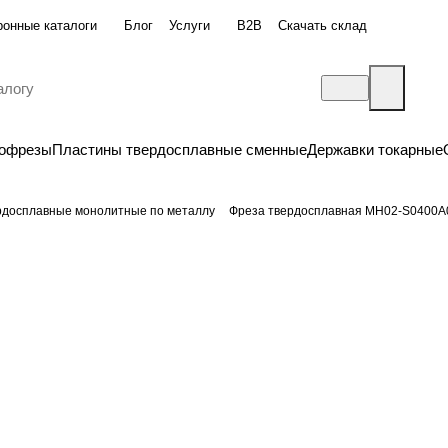
ронные каталоги
Блог
Услуги
B2B
Скачать склад
бофрезы
Пластины твердосплавные сменные
Державки токарные
рдосплавные монолитные по металлу
Фреза твердосплавная MH02-S0400