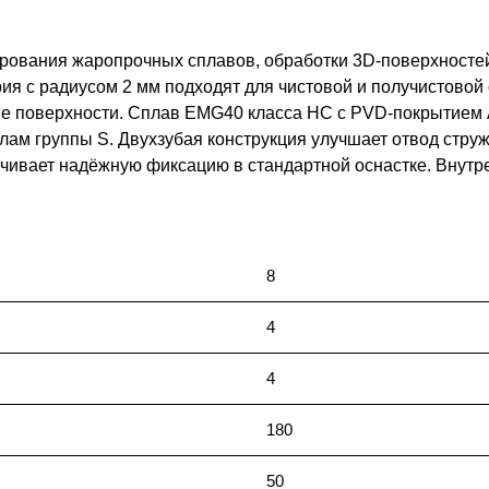
ования жаропрочных сплавов, обработки 3D-поверхностей,
я с радиусом 2 мм подходят для чистовой и получистовой 
ие поверхности. Сплав EMG40 класса HC с PVD-покрытием 
алам группы S. Двухзубая конструкция улучшает отвод струж
ечивает надёжную фиксацию в стандартной оснастке. Внут
8
4
4
180
50