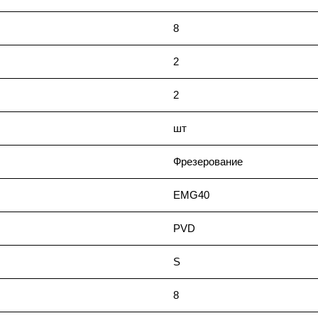
8
2
2
шт
Фрезерование
EMG40
PVD
S
8