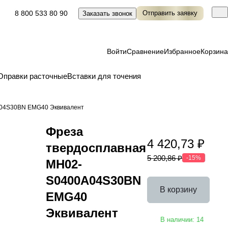
8 800 533 80 90
Отправить заявку
Заказать звонок
Войти
Сравнение
Избранное
Корзина
Оправки расточные
Вставки для точения
A04S30BN EMG40 Эквивалент
Фреза
4 420,73 ₽
твердосплавная
5 200,86 ₽
-15%
MH02-
S0400A04S30BN
В корзину
EMG40
Эквивалент
В наличии: 14