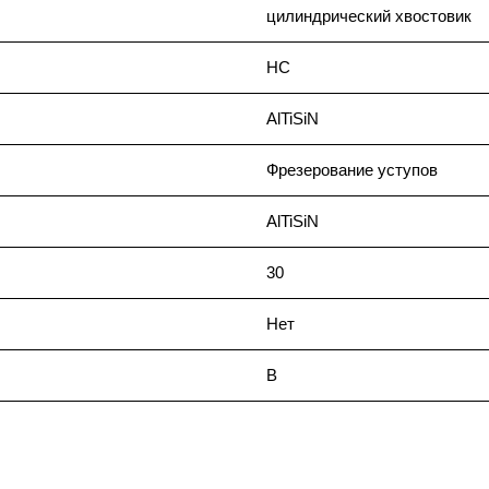
цилиндрический хвостовик
HC
AlTiSiN
Фрезерование уступов
AlTiSiN
30
Нет
B