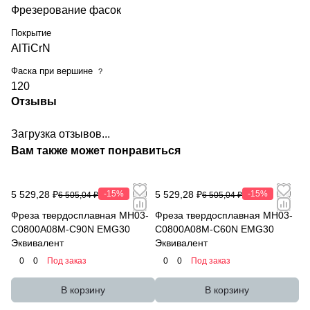
Фрезерование фасок
Покрытие
AlTiCrN
Фаска при вершине
?
120
Отзывы
Загрузка отзывов...
Вам также может понравиться
5 529,28 ₽
-15%
5 529,28 ₽
-15%
6 505,04 ₽
6 505,04 ₽
Фреза твердосплавная MH03-
Фреза твердосплавная MH03-
C0800A08M-C90N EMG30
C0800A08M-C60N EMG30
Эквивалент
Эквивалент
0
0
Под заказ
0
0
Под заказ
В корзину
В корзину