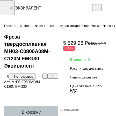
Главная
Каталог
Фрезы по металлу для токарной обработки
Фрезы т
Фреза
5 529,28 ₽
твердосплавная
6 505,04 ₽
-15%
MH03-C0800A08M-
C120N EMG30
В наличии: 5
Эквивалент
Рассчитать доставку
0
Нет отзывов
Нашли дешевле?
Арт.
MH03-C0800A08M-
Цена указана с 22%
C120N EMG30
НДС.
В корзину