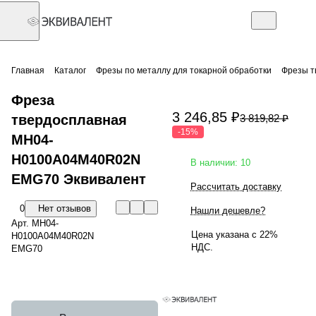
Главная
Каталог
Фрезы по металлу для токарной обработки
Фрезы т
Фреза
3 246,85 ₽
твердосплавная
3 819,82 ₽
-15%
MH04-
H0100A04M40R02N
В наличии: 10
EMG70 Эквивалент
Рассчитать доставку
0
Нет отзывов
Нашли дешевле?
Арт.
MH04-
Цена указана с 22%
H0100A04M40R02N
НДС.
EMG70