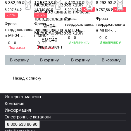
5 352,99 ₽
12 537,33 ₽
4 420,73 ₽
8 293,93 ₽
-15%
-15%
6 297,64 ₽
14 749,80 ₽
5 200,86 ₽
9 757,56 ₽
-15%
-15%
Фреза
Фреза
Фреза
Фреза
твердосплавна
твердосплавна
твердосплавна
твердосплавна
я MH04-
я MH04-
я MH04-
я MH04-
MS0500A06M41
S0500A06M383
0
0
0
0
H0500A05M40
M0500A06M35
43R10N EMG40
9R10N EMG40
В наличии: 5
В наличии: 9
0
0
0
0
R10N EMG70
38R10N EMG40
Эквивалент
Эквивалент
Под заказ
Под заказ
Эквивалент
Эквивалент
В корзину
В корзину
В корзину
В корзину
Назад к списку
Интернет-магазин
Компания
Информация
Электронные каталоги
8 800 533 80 90