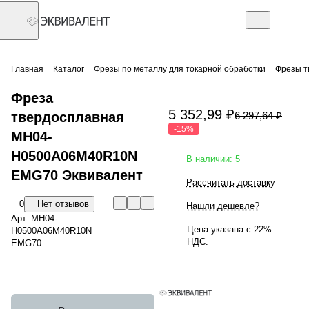
Главная
Каталог
Фрезы по металлу для токарной обработки
Фрезы т
Фреза
5 352,99 ₽
твердосплавная
6 297,64 ₽
-15%
MH04-
H0500A06M40R10N
В наличии: 5
EMG70 Эквивалент
Рассчитать доставку
0
Нет отзывов
Нашли дешевле?
Арт.
MH04-
Цена указана с 22%
H0500A06M40R10N
НДС.
EMG70