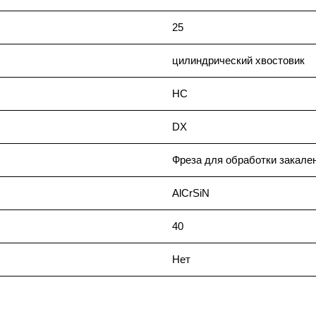
25
цилиндрический хвостовик
HC
DX
Фреза для обработки закале
AlCrSiN
40
Нет