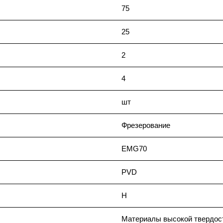
75
25
2
4
шт
Фрезерование
EMG70
PVD
H
Материалы высокой твердос