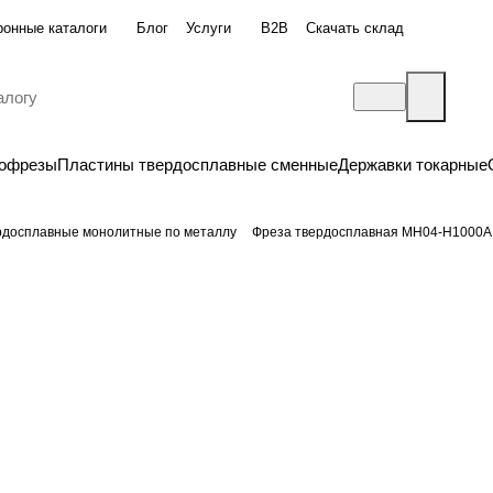
ронные каталоги
Блог
Услуги
B2B
Скачать склад
бофрезы
Пластины твердосплавные сменные
Державки токарные
рдосплавные монолитные по металлу
Фреза твердосплавная MH04-H1000