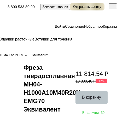
8 800 533 80 90
Отправить заявку
Заказать звонок
Войти
Сравнение
Избранное
Корзина
Оправки расточные
Вставки для точения
A10M40R20N EMG70 Эквивалент
Фреза
11 814,54 ₽
твердосплавная
13 899,46 ₽
-15%
MH04-
H1000A10M40R20N
В корзину
EMG70
Эквивалент
В наличии: 30