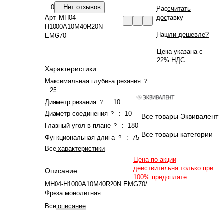
0
Нет отзывов
Рассчитать
Арт.
MH04-
доставку
H1000A10M40R20N
Нашли дешевле?
EMG70
Цена указана с
22% НДС.
Характеристики
Максимальная глубина резания
?
:
25
Диаметр резания
:
10
?
Диаметр соединения
:
10
?
Все товары Эквивалент
Главный угол в плане
:
180
?
Все товары категории
Функциональная длина
:
75
?
Все характеристики
Цена по акции
действительна только при
Описание
100% предоплате.
MH04-H1000A10M40R20N EMG70/
Фреза монолитная
Все описание