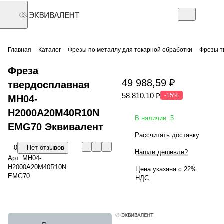
Главная
Каталог
Фрезы по металлу для токарной обработки
Фрезы т
Фреза
49 988,59 ₽
твердосплавная
58 810,10 ₽
-15%
MH04-
H2000A20M40R10N
В наличии: 5
EMG70 Эквивалент
Рассчитать доставку
0
Нет отзывов
Нашли дешевле?
Арт.
MH04-
H2000A20M40R10N
Цена указана с 22%
EMG70
НДС.