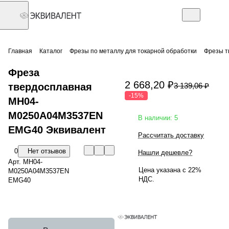
Главная
Каталог
Фрезы по металлу для токарной обработки
Фрезы т
Фреза
2 668,20 ₽
твердосплавная
3 139,06 ₽
-15%
MH04-
M0250A04M3537EN
В наличии: 5
EMG40 Эквивалент
Рассчитать доставку
0
Нет отзывов
Нашли дешевле?
Арт.
MH04-
Цена указана с 22%
M0250A04M3537EN
НДС.
EMG40