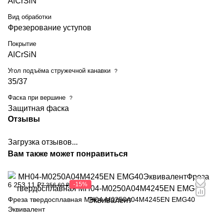
AlCrSiN
Вид обработки
Фрезерование уступов
Покрытие
AlCrSiN
Угол подъёма стружечной канавки
?
35/37
Фаска при вершине
?
Защитная фаска
Отзывы
Загрузка отзывов...
Вам также может понравиться
6 253,11 ₽
-15%
7 356,60 ₽
Фреза твердосплавная MH04-M0250A04M4245EN EMG40
Эквивалент