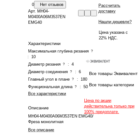
0
Нет отзывов
Рассчитать
Арт.
MH04-
доставку
M0400A06M3537EN
Нашли дешевле?
EMG40
Цена указана с
22% НДС.
Характеристики
Максимальная глубина резания
?
:
10
Диаметр резания
:
4
?
Диаметр соединения
:
6
?
Все товары Эквивалент
Главный угол в плане
:
180
?
Все товары категории
Функциональная длина
:
50
?
Все характеристики
Цена по акции
действительна только при
Описание
100% предоплате.
MH04-M0400A06M3537EN EMG40/
Фреза монолитная
Все описание