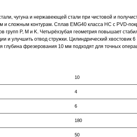
али, чугуна и нержавеющей стали при чистовой и получист
зам и сложным контурам. Сплав EMG40 класса HC с PVD-по
в групп P, M и K. Четырёхзубая геометрия повышает стабил
ции и улучшить отвод стружки. Цилиндрический хвостовик 
ая глубина фрезерования 10 мм подходят для точных опера
10
4
6
180
50