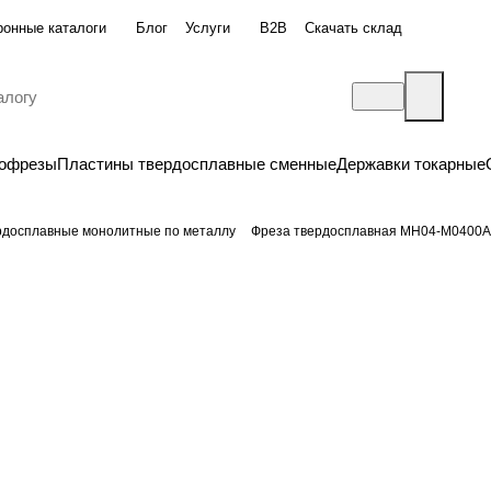
ронные каталоги
Блог
Услуги
B2B
Скачать склад
бофрезы
Пластины твердосплавные сменные
Державки токарные
рдосплавные монолитные по металлу
Фреза твердосплавная MH04-M0400