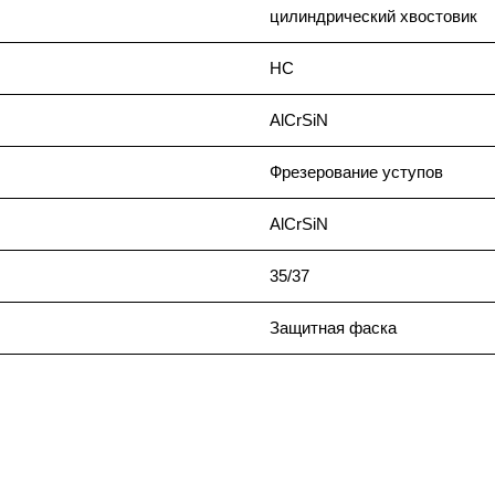
цилиндрический хвостовик
HC
AlCrSiN
Фрезерование уступов
AlCrSiN
35/37
Защитная фаска