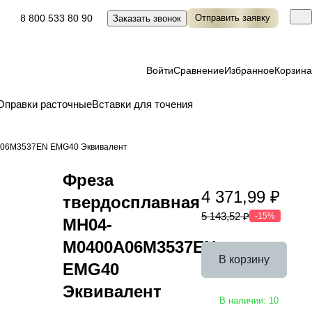
8 800 533 80 90
Отправить заявку
Заказать звонок
Войти
Сравнение
Избранное
Корзина
Оправки расточные
Вставки для точения
A06M3537EN EMG40 Эквивалент
Фреза
4 371,99 ₽
твердосплавная
5 143,52 ₽
-15%
MH04-
M0400A06M3537EN
В корзину
EMG40
Эквивалент
В наличии: 10