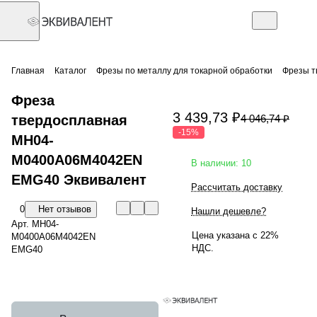
Главная
Каталог
Фрезы по металлу для токарной обработки
Фрезы т
Фреза
3 439,73 ₽
твердосплавная
4 046,74 ₽
-15%
MH04-
M0400A06M4042EN
В наличии: 10
EMG40 Эквивалент
Рассчитать доставку
0
Нет отзывов
Нашли дешевле?
Арт.
MH04-
Цена указана с 22%
M0400A06M4042EN
НДС.
EMG40