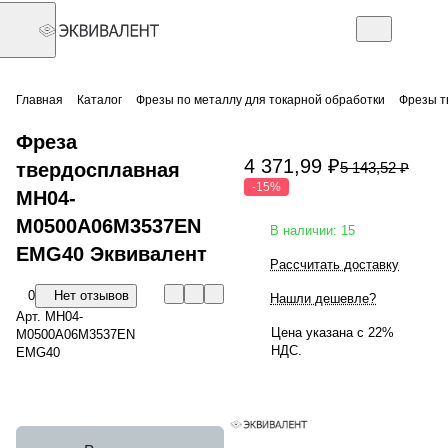
Главная
Каталог
Фрезы по металлу для токарной обработки
Фрезы т
Фреза
4 371,99 ₽
твердосплавная
5 143,52 ₽
-15%
MH04-
M0500A06M3537EN
В наличии: 15
EMG40 Эквивалент
Рассчитать доставку
0
Нет отзывов
Нашли дешевле?
Арт.
MH04-
Цена указана с 22%
M0500A06M3537EN
НДС.
EMG40