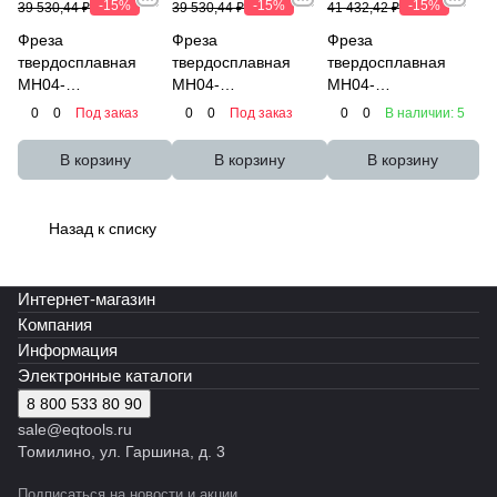
-15%
-15%
-15%
39 530,44 ₽
39 530,44 ₽
41 432,42 ₽
Фреза
Фреза
Фреза
твердосплавная
твердосплавная
твердосплавная
MH04-
MH04-
MH04-
P1600A16M35R10N-
P1600A16M35R20N-
P1600A16M45EN-EL
0
0
Под заказ
0
0
Под заказ
0
0
В наличии: 5
L EMG45
L EMG45
EMG45 Эквивалент
Эквивалент
Эквивалент
В корзину
В корзину
В корзину
Назад к списку
Интернет-магазин
Компания
Информация
Электронные каталоги
8 800 533 80 90
sale@eqtools.ru
Томилино, ул. Гаршина, д. 3
Подписаться
на новости и акции