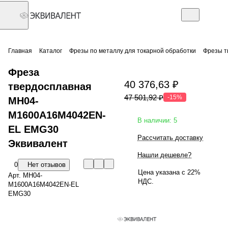
Главная
Каталог
Фрезы по металлу для токарной обработки
Фрезы т
Фреза
40 376,63 ₽
твердосплавная
47 501,92 ₽
-15%
MH04-
M1600A16M4042EN-
В наличии: 5
EL EMG30
Рассчитать доставку
Эквивалент
Нашли дешевле?
0
Нет отзывов
Цена указана с 22%
Арт.
MH04-
НДС.
M1600A16M4042EN-EL
EMG30