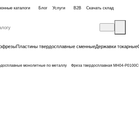
ронные каталоги
Блог
Услуги
B2B
Скачать склад
бофрезы
Пластины твердосплавные сменные
Державки токарные
рдосплавные монолитные по металлу
Фреза твердосплавная MH04-P0100