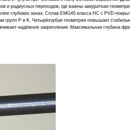
ров и радиусных переходов, где важны аккуратная геометри
олее глубоких зонах. Сплав EMG45 класса HC с PVD-покры
м групп P и K. Четырёхзубая геометрия повышает стабильно
спечивает надёжное закрепление. Максимальная глубина фр