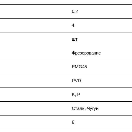
0.2
4
шт
Фрезерование
EMG45
PVD
K, P
Сталь, Чугун
8