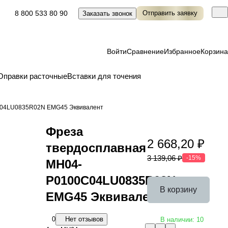
8 800 533 80 90
Отправить заявку
Заказать звонок
Войти
Сравнение
Избранное
Корзина
Оправки расточные
Вставки для точения
C04LU0835R02N EMG45 Эквивалент
Фреза
2 668,20 ₽
твердосплавная
3 139,06 ₽
-15%
MH04-
P0100C04LU0835R02N
В корзину
EMG45 Эквивалент
0
Нет отзывов
В наличии: 10