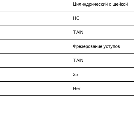
Цилиндрический с шейкой
HC
TiAlN
Фрезерование уступов
TiAlN
35
Нет