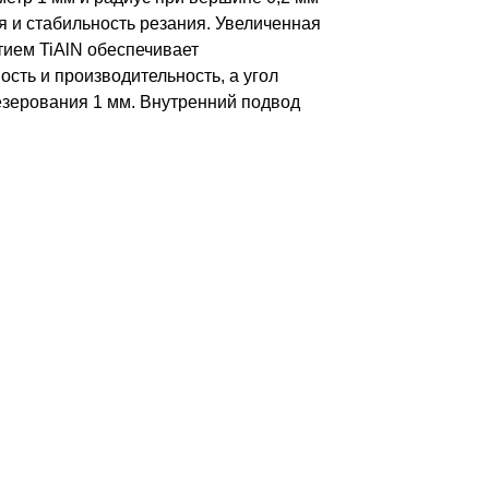
я и стабильность резания. Увеличенная
тием TiAlN обеспечивает
сть и производительность, а угол
езерования 1 мм. Внутренний подвод