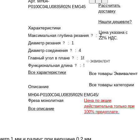
Арт.
MH04-
Рассчитать
P0100C04LU0835R02N EMG45
доставку
Нашли дешевле?
Характеристики
Цена указана с
Максимальная глубина резания
:
1
?
22% НДС.
Диаметр резания
:
1
?
Диаметр соединения
:
4
?
Главный угол в плане
:
180
?
Функциональная длина
:
50
?
Все характеристики
Все товары Эквивалент
Все товары категории
Описание
MH04-P0100C04LU0835R02N EMG45/
Фреза монолитная
Цена по акции
действительна только при
Все описание
100% предоплате.
етр 1 мм и радиус при вершине 0,2 мм