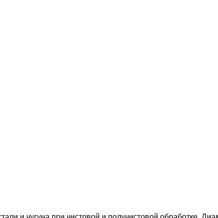
ли и чугуна при чистовой и получистовой обработке. Диам