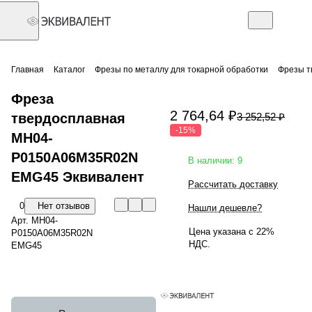
Главная
Каталог
Фрезы по металлу для токарной обработки
Фрезы т
Фреза
2 764,64 ₽
твердосплавная
3 252,52 ₽
-15%
MH04-
P0150A06M35R02N
В наличии: 9
EMG45 Эквивалент
Рассчитать доставку
0
Нет отзывов
Нашли дешевле?
Арт.
MH04-
Цена указана с 22%
P0150A06M35R02N
НДС.
EMG45