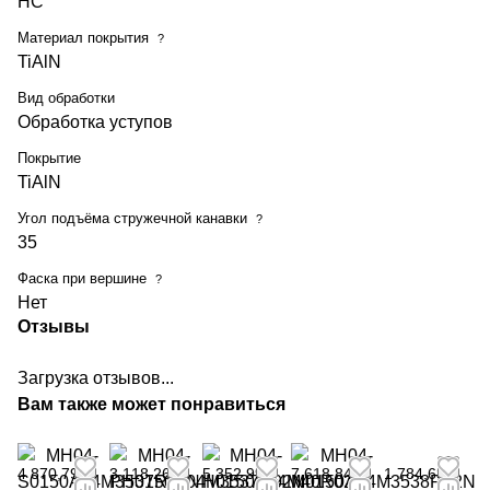
HC
Материал покрытия
?
TiAlN
Вид обработки
Обработка уступов
Покрытие
TiAlN
Угол подъёма стружечной канавки
?
35
Фаска при вершине
?
Нет
Отзывы
Загрузка отзывов...
Вам также может понравиться
4 870,79 ₽
3 118,26 ₽
5 352,99 ₽
7 618,84 ₽
1 784,68 ₽