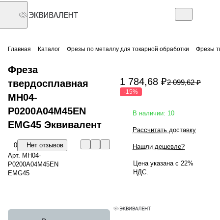
Главная
Каталог
Фрезы по металлу для токарной обработки
Фрезы т
Фреза
1 784,68 ₽
твердосплавная
2 099,62 ₽
-15%
MH04-
P0200A04M45EN
В наличии: 10
EMG45 Эквивалент
Рассчитать доставку
0
Нет отзывов
Нашли дешевле?
Арт.
MH04-
Цена указана с 22%
P0200A04M45EN
НДС.
EMG45