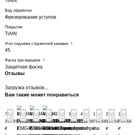
TiAlN
Вид обработки
Фрезерование уступов
Покрытие
TiAlN
Угол подъёма стружечной канавки
?
45
Фаска при вершине
?
Защитная фаска
Отзывы
Загрузка отзывов...
Вам также может понравиться
7
2
4
4 260
2
3
4
1
2
1
393,81
668,20
870,79
₽
459,76
118,26
018,38
784,68
314,58
784,68
₽
₽
₽
₽
₽
₽
₽
₽
₽
5