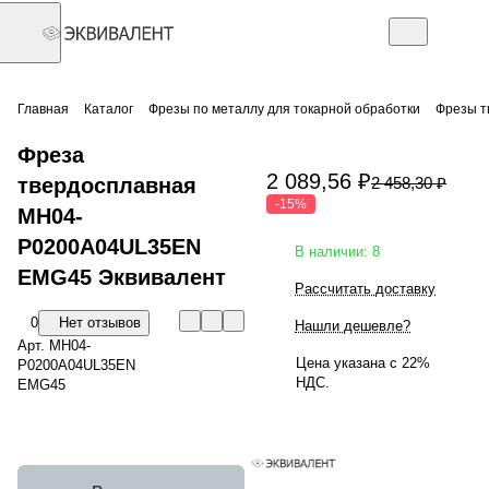
Главная
Каталог
Фрезы по металлу для токарной обработки
Фрезы т
Фреза
2 089,56 ₽
твердосплавная
2 458,30 ₽
-15%
MH04-
P0200A04UL35EN
В наличии: 8
EMG45 Эквивалент
Рассчитать доставку
0
Нет отзывов
Нашли дешевле?
Арт.
MH04-
Цена указана с 22%
P0200A04UL35EN
НДС.
EMG45