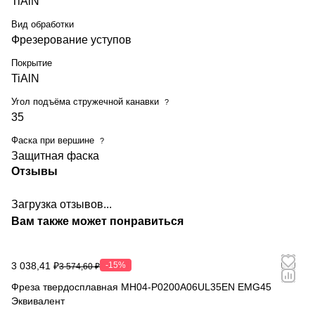
TiAlN
Вид обработки
Фрезерование уступов
Покрытие
TiAlN
Угол подъёма стружечной канавки
?
35
Фаска при вершине
?
Защитная фаска
Отзывы
Загрузка отзывов...
Вам также может понравиться
3 038,41 ₽
-15%
3 574,60 ₽
Фреза твердосплавная MH04-P0200A06UL35EN EMG45
Эквивалент