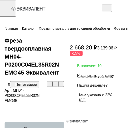
Главная
Каталог
Фрезы по металлу для токарной обработки
Фрезы т
Фреза
2 668,20 ₽
твердосплавная
3 139,06 ₽
-15%
MH04-
P0200C04EL35R02N
В наличии: 10
EMG45 Эквивалент
Рассчитать доставку
0
Нет отзывов
Нашли дешевле?
Арт.
MH04-
Цена указана с 22%
P0200C04EL35R02N
НДС.
EMG45