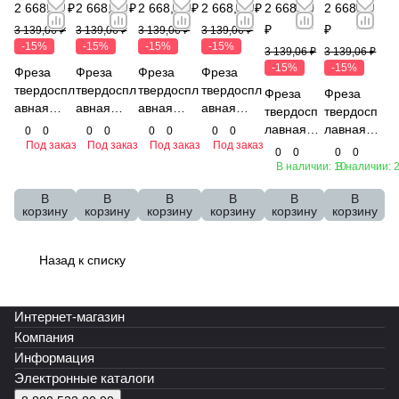
2 668,20 ₽
2 668,20 ₽
2 668,20 ₽
2 668,20 ₽
2 668,20
2 668,20
₽
₽
3 139,06 ₽
3 139,06 ₽
3 139,06 ₽
3 139,06 ₽
-15%
-15%
-15%
-15%
3 139,06 ₽
3 139,06 ₽
-15%
-15%
Фреза
Фреза
Фреза
Фреза
твердоспл
твердоспл
твердоспл
твердоспл
Фреза
Фреза
авная
авная
авная
авная
твердосп
твердосп
MH04-
MH04-
MH04-
MH04-
лавная
лавная
0
0
0
0
0
0
0
0
P0200C04
P0200C04
P0200C04
P0200C04
Под заказ
Под заказ
Под заказ
Под заказ
MH04-
MH04-
0
0
0
0
UL35R02
LU1035R0
LU0835R0
LU0935R0
P0200C04
P0200C04
В наличии: 10
В наличии: 
N EMG45
2N EMG45
2N EMG45
2N EMG45
L35R02N
M35R02N
Эквивале
Эквивален
Эквивален
Эквивален
В
В
В
В
В
В
EMG45
EMG45
корзину
корзину
корзину
корзину
корзину
корзину
нт
т
т
т
Эквивале
Эквивале
нт
нт
Назад к списку
Интернет-магазин
Компания
Информация
Электронные каталоги