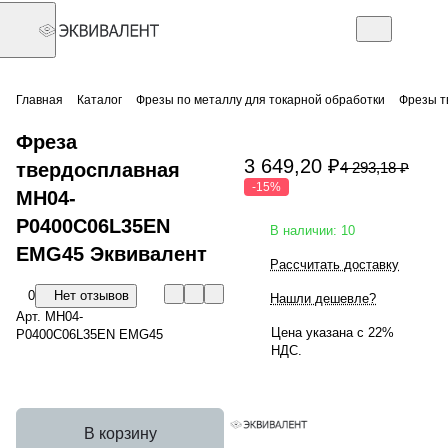
Главная
Каталог
Фрезы по металлу для токарной обработки
Фрезы т
Фреза
3 649,20 ₽
твердосплавная
4 293,18 ₽
-15%
MH04-
P0400C06L35EN
В наличии: 10
EMG45 Эквивалент
Рассчитать доставку
0
Нет отзывов
Нашли дешевле?
Арт.
MH04-
Цена указана с 22%
P0400C06L35EN EMG45
НДС.
В корзину