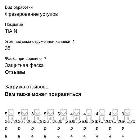
Вид обработки
Фрезерование уступов
Покрытие
TiAlN
Угол подъёма стружечной канавки
?
35
Фаска при вершине
?
Защитная фаска
Отзывы
Загрузка отзывов...
Вам также может понравиться
5
5
3
5
5
4
4
4
4
3
304,26
304,26
696,91
304,26
304,26
099,26
099,26
099,26
099,26
649,20
₽
₽
₽
₽
₽
₽
₽
₽
₽
₽
6
6
4
6
6
4
4
4
4
4