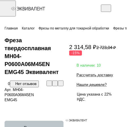
Главная
Каталог
Фрезы по металлу для токарной обработки
Фрезы т
Фреза
2 314,58 ₽
твердосплавная
2 723,04 ₽
-15%
MH04-
P0600A06M45EN
В наличии: 10
EMG45 Эквивалент
Рассчитать доставку
0
Нет отзывов
Нашли дешевле?
Арт.
MH04-
Цена указана с 22%
P0600A06M45EN
НДС.
EMG45