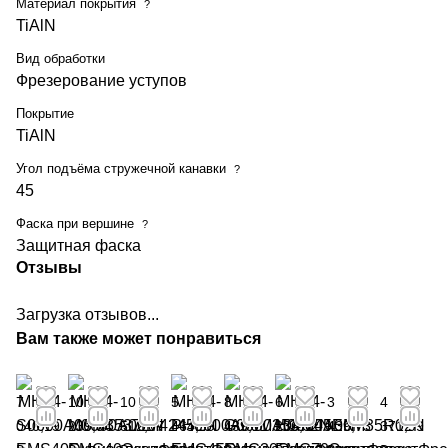
Материал покрытия
?
TiAlN
Вид обработки
Фрезерование уступов
Покрытие
TiAlN
Угол подъёма стружечной канавки
?
45
Фаска при вершине
?
Защитная фаска
Отзывы
Загрузка отзывов...
Вам также может понравиться
7
10
10
5
8
6
3
4
040,19
239,34
512,07
464,99
439,11
236,52
439,73
371,99