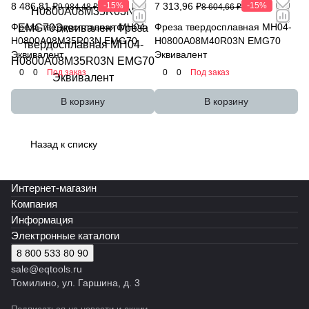
8 486,81 ₽
-15%
7 313,96 ₽
-15%
9 984,48 ₽
8 604,66 ₽
Фреза твердосплавная MH04-
Фреза твердосплавная MH04-
H0800A08M35R03N EMG70
H0800A08M40R03N EMG70
Эквивалент
Эквивалент
0
0
Под заказ
0
0
Под заказ
В корзину
В корзину
Назад к списку
Интернет-магазин
Компания
Информация
Электронные каталоги
8 800 533 80 90
sale@eqtools.ru
Томилино, ул. Гаршина, д. 3