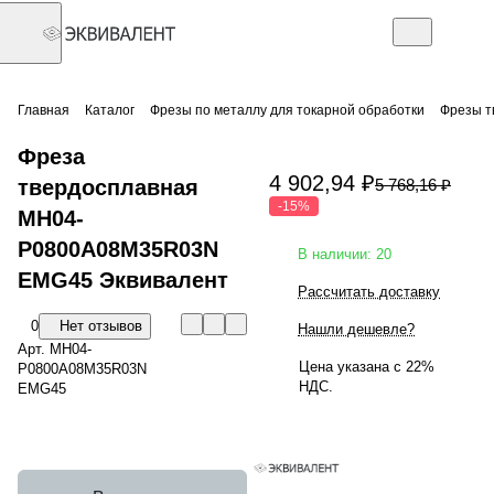
Главная
Каталог
Фрезы по металлу для токарной обработки
Фрезы т
Фреза
4 902,94 ₽
твердосплавная
5 768,16 ₽
-15%
MH04-
P0800A08M35R03N
В наличии: 20
EMG45 Эквивалент
Рассчитать доставку
0
Нет отзывов
Нашли дешевле?
Арт.
MH04-
Цена указана с 22%
P0800A08M35R03N
НДС.
EMG45