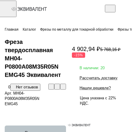
Главная
Каталог
Фрезы по металлу для токарной обработки
Фрезы т
Фреза
4 902,94 ₽
твердосплавная
5 768,16 ₽
-15%
MH04-
P0800A08M35R05N
В наличии: 20
EMG45 Эквивалент
Рассчитать доставку
0
Нет отзывов
Нашли дешевле?
Арт.
MH04-
Цена указана с 22%
P0800A08M35R05N
НДС.
EMG45