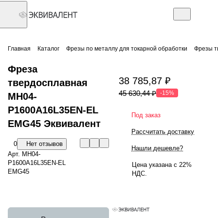
Главная
Каталог
Фрезы по металлу для токарной обработки
Фрезы т
Фреза
38 785,87 ₽
твердосплавная
45 630,44 ₽
-15%
MH04-
P1600A16L35EN-EL
Под заказ
EMG45 Эквивалент
Рассчитать доставку
0
Нет отзывов
Нашли дешевле?
Арт.
MH04-
P1600A16L35EN-EL
Цена указана с 22%
EMG45
НДС.