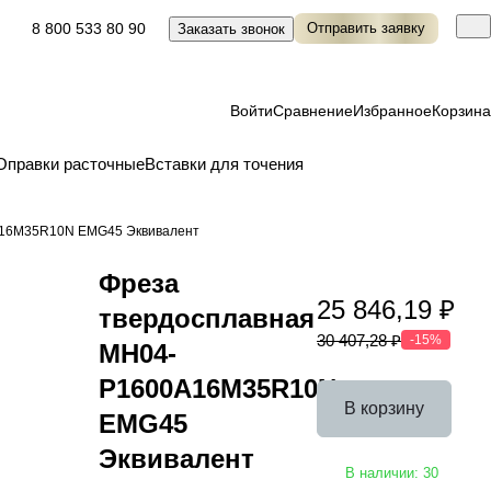
8 800 533 80 90
Отправить заявку
Заказать звонок
Войти
Сравнение
Избранное
Корзина
Оправки расточные
Вставки для точения
A16M35R10N EMG45 Эквивалент
Фреза
25 846,19 ₽
твердосплавная
30 407,28 ₽
-15%
MH04-
P1600A16M35R10N
В корзину
EMG45
Эквивалент
В наличии: 30