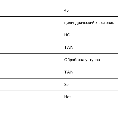
45
цилиндрический хвостовик
HC
TiAlN
Обработка уступов
TiAlN
35
Нет