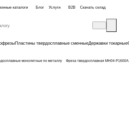
ронные каталоги
Блог
Услуги
B2B
Скачать склад
бофрезы
Пластины твердосплавные сменные
Державки токарные
рдосплавные монолитные по металлу
Фреза твердосплавная MH04-P1600