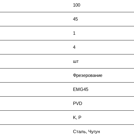
100
45
1
4
шт
Фрезерование
EMG45
PVD
K, P
Сталь, Чугун