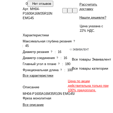
0
Нет отзывов
Рассчитать
Арт.
MH04-
доставку
P1600A16M35R10N
Нашли дешевле?
EMG45
Цена указана с
22% НДС.
Характеристики
Максимальная глубина резания
?
:
45
Диаметр резания
:
16
?
Диаметр соединения
:
16
?
Все товары Эквивалент
Главный угол в плане
:
180
?
Все товары категории
Функциональная длина
:
100
?
Все характеристики
Цена по акции
действительна только при
Описание
100% предоплате.
MH04-P1600A16M35R10N EMG45/
Фреза монолитная
Все описание