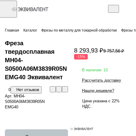
Главная
Каталог
Фрезы по металлу для токарной обработки
Фрезы т
Фреза
8 293,93 ₽
твердосплавная
9 757,56 ₽
-15%
MH04-
S0500A06M3839R05N
В наличии: 10
EMG40 Эквивалент
Рассчитать доставку
0
Нет отзывов
Нашли дешевле?
Арт.
MH04-
Цена указана с 22%
S0500A06M3839R05N
НДС.
EMG40