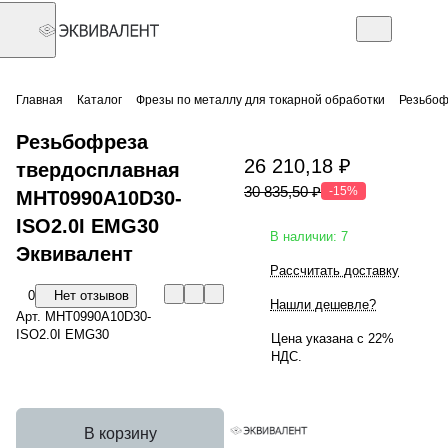
Главная
Каталог
Фрезы по металлу для токарной обработки
Резьбоф
Резьбофреза
26 210,18 ₽
твердосплавная
30 835,50 ₽
-15%
MHT0990A10D30-
ISO2.0I EMG30
В наличии: 7
Эквивалент
Рассчитать доставку
0
Нет отзывов
Нашли дешевле?
Арт.
MHT0990A10D30-
ISO2.0I EMG30
Цена указана с 22%
НДС.
В корзину