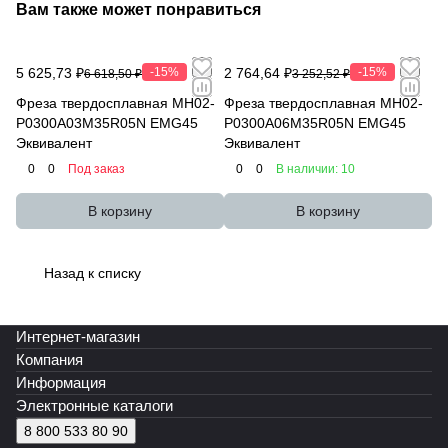
Вам также может понравиться
5 625,73 ₽
-15%
2 764,64 ₽
-15%
6 618,50 ₽
3 252,52 ₽
Фреза твердосплавная MH02-
Фреза твердосплавная MH02-
P0300A03M35R05N EMG45
P0300A06M35R05N EMG45
Эквивалент
Эквивалент
0
0
Под заказ
0
0
В наличии: 10
В корзину
В корзину
Назад к списку
Интернет-магазин
Компания
Информация
Электронные каталоги
8 800 533 80 90