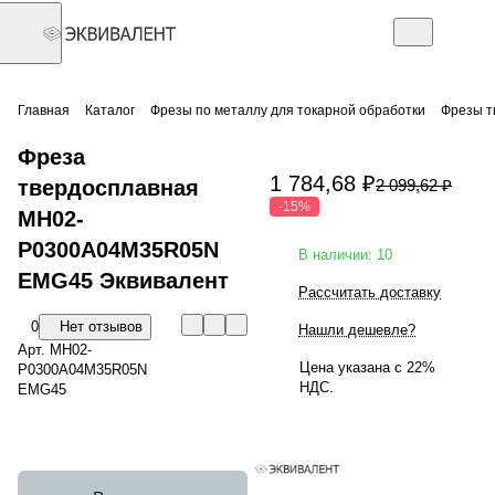
Главная
Каталог
Фрезы по металлу для токарной обработки
Фрезы т
Фреза
1 784,68 ₽
твердосплавная
2 099,62 ₽
-15%
MH02-
P0300A04M35R05N
В наличии: 10
EMG45 Эквивалент
Рассчитать доставку
0
Нет отзывов
Нашли дешевле?
Арт.
MH02-
Цена указана с 22%
P0300A04M35R05N
НДС.
EMG45