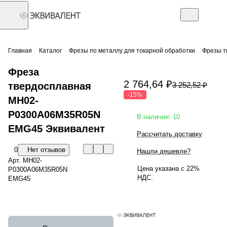
Главная
Каталог
Фрезы по металлу для токарной обработки
Фрезы т
Фреза
2 764,64 ₽
твердосплавная
3 252,52 ₽
-15%
MH02-
P0300A06M35R05N
В наличии: 10
EMG45 Эквивалент
Рассчитать доставку
0
Нет отзывов
Нашли дешевле?
Арт.
MH02-
Цена указана с 22%
P0300A06M35R05N
НДС.
EMG45