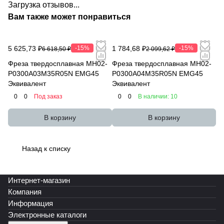
Загрузка отзывов...
Вам также может понравиться
5 625,73 ₽
-15%
1 784,68 ₽
-15%
6 618,50 ₽
2 099,62 ₽
Фреза твердосплавная MH02-
Фреза твердосплавная MH02-
P0300A03M35R05N EMG45
P0300A04M35R05N EMG45
Эквивалент
Эквивалент
0
0
Под заказ
0
0
В наличии: 10
В корзину
В корзину
Назад к списку
Интернет-магазин
Компания
Информация
Электронные каталоги