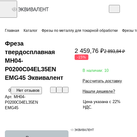
Главная
Каталог
Фрезы по металлу для токарной обработки
Фрезы т
Фреза
2 459,76 ₽
твердосплавная
2 893,84 ₽
-15%
MH04-
P0200C04EL35EN
В наличии: 10
EMG45 Эквивалент
Рассчитать доставку
0
Нет отзывов
Нашли дешевле?
Арт.
MH04-
Цена указана с 22%
P0200C04EL35EN
НДС.
EMG45